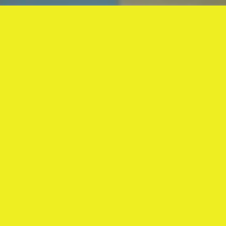
教室のご予約はお電話で！
12
16
12
13
2022
2022
最新ニュース
NEWS・TOPICS
12月イベントのご案内
12/14（水）ふれあいベ
ビーマッサージ教室 臨
お知らせ&最新ニュース
時休講のご案内