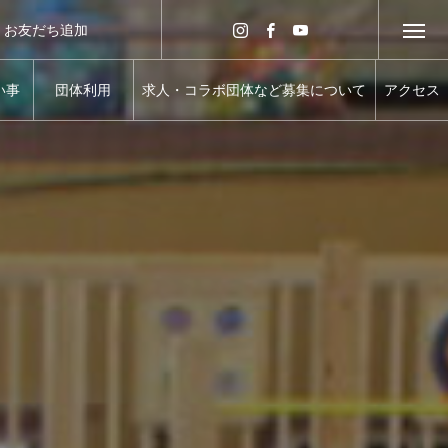
NE お友だち追加
お友だち追加
い事
団体利用
求人・コラボ団体など募集について
アクセス
OOL
ROUP USEG
WANTED
ACCESS