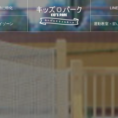
LI
れんげじスマイルホール「キッズパーク」は 藤枝市が設置する運動に特化した子育て支援施設です。
イゾーン
運動教室・習
Y ZONE
SPORTS SCH