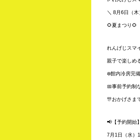
＼ 8月6日（
🌻夏まつり🌻
れんげじスマ
親子で楽しめ
❄️館内冷房完
📅事前予約制
🎊おかげさま
📢【予約開始
7月1日（水）1