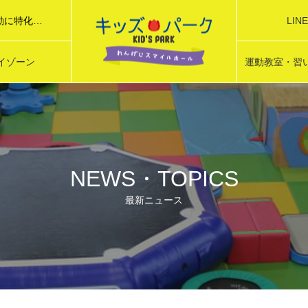
LI
れんげじスマイルホール「キッズパーク」は 藤枝市が設置する運動に特化した子育て支援施設です。
イゾーン
運動教室・習
Y ZONE
SPORTS SCH
NEWS・TOPICS
最新ニュース