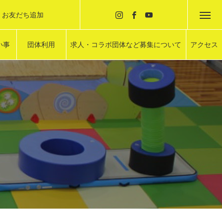
NE お友だち追加
お友だち追加
い事
団体利用
求人・コラボ団体など募集について
アクセス
OOL
ROUP USEG
WANTED
ACCESS